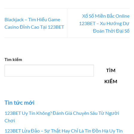
Xổ Số Miền Bắc Online
Blackjack – Tìm Hiểu Game
123BET – Xu Hướng Dự
Casino Đỉnh Cao Tại 123BET
Đoán Thời Đại Số
Tìm kiếm
TÌM
KIẾM
Tin tức mới
123BET Uy Tín Không? Đánh Giá Chuyên Sâu Từ Người
Chơi
123BET Lừa Đảo – Sự Thật Hay Chỉ Là Tin Đồn Hạ Uy Tín