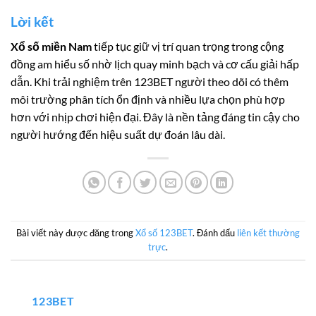
Lời kết
Xổ số miền Nam
tiếp tục giữ vị trí quan trọng trong cộng
đồng am hiểu số nhờ lịch quay minh bạch và cơ cấu giải hấp
dẫn. Khi trải nghiệm trên 123BET người theo dõi có thêm
môi trường phân tích ổn định và nhiều lựa chọn phù hợp
hơn với nhịp chơi hiện đại. Đây là nền tảng đáng tin cậy cho
người hướng đến hiệu suất dự đoán lâu dài.
Bài viết này được đăng trong
Xổ số 123BET
. Đánh dấu
liên kết thường
trực
.
123BET