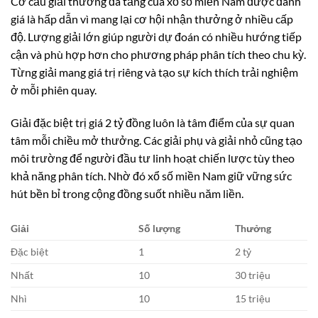
Cơ cấu giải thưởng đa tầng của xổ số miền Nam được đánh
giá là hấp dẫn vì mang lại cơ hội nhận thưởng ở nhiều cấp
độ. Lượng giải lớn giúp người dự đoán có nhiều hướng tiếp
cận và phù hợp hơn cho phương pháp phân tích theo chu kỳ.
Từng giải mang giá trị riêng và tạo sự kích thích trải nghiệm
ở mỗi phiên quay.
Giải đặc biệt trị giá 2 tỷ đồng luôn là tâm điểm của sự quan
tâm mỗi chiều mở thưởng. Các giải phụ và giải nhỏ cũng tạo
môi trường để người đầu tư linh hoạt chiến lược tùy theo
khả năng phân tích. Nhờ đó xổ số miền Nam giữ vững sức
hút bền bỉ trong cộng đồng suốt nhiều năm liền.
Giải
Số lượng
Thưởng
Đặc biệt
1
2 tỷ
Nhất
10
30 triệu
Nhì
10
15 triệu