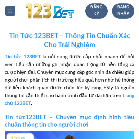
Bỏ
ĐĂNG
ĐĂNG
qua
KÝ
NHẬP
nội
dung
Tin Tức 123BET – Thông Tin Chuẩn Xác
Cho Trải Nghiệm
Tin tức 123BET
là nội dung được cập nhật nhanh để hội
viên tiếp cận những ghi nhận quan trọng từ nền tảng cá
cược hiện đại. Chuyên mục cung cấp góc nhìn đa chiều giúp
người chơi phân tích thị trường hiệu quả hơn nhờ hệ thống
dữ liệu khách quan được chọn lọc kỹ càng. Đây là nguồn
thông tin cần thiết cho hành trình đầu tư dài hạn trên
trang
chủ 123BET
.
Tin tức123BET – Chuyên mục định hình tiêu
chuẩn thông tin cho người chơi