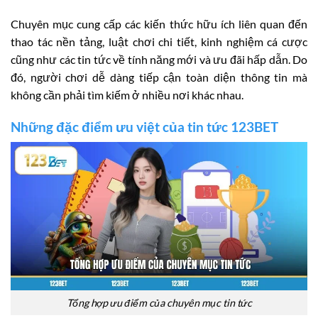
Chuyên mục cung cấp các kiến thức hữu ích liên quan đến
thao tác nền tảng, luật chơi chi tiết, kinh nghiệm cá cược
cũng như các tin tức về tính năng mới và ưu đãi hấp dẫn. Do
đó, người chơi dễ dàng tiếp cận toàn diện thông tin mà
không cần phải tìm kiếm ở nhiều nơi khác nhau.
Những đặc điểm ưu việt của tin tức 123BET
Tổng hợp ưu điểm của chuyên mục tin tức