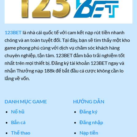
123BET
là nhà cái quốc tế với cam kết nạp rút tiền nhanh
chóng và an toàn tuyệt đối. Tại đây, bạn sẽ tìm thấy một kho
game phong phú cùng với dịch vụ chăm sóc khách hàng
chuyên nghiệp, tận tâm. 123BET đảm bảo trải nghiệm tốt
nhất trên mọi thiết bị. Đăng ký tài khoản 123BET ngay và
nhận Thưởng nạp 188k để bắt đầu cá cược không cần lo
lắng về vốn.
DANH MỤC GAME
HƯỚNG DẪN
Nổ hũ
Đăng ký
Bắn cá
Đăng nhập
Thể thao
Nạp tiền