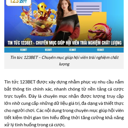
Tin tức 123BET – Chuyên mục giúp hội viên trải nghiệm chất
lượng
Tin tức 123BET được xây dựng nhằm phục vụ nhu cầu nắm
bắt thông tin chính xác, nhanh chóng từ nền tảng cá cược
trực tuyến. Đây là chuyên mục nhận được lượng truy cập
lớn nhờ cung cấp những dữ liệu giá trị, đa dạng và thiết thực
cho người chơi. Các nội dung trong chuyên mục giúp hội viên
tiết kiệm thời gian tìm hiểu đồng thời tăng cường khả năng
xử lý tình huống trong cá cược.