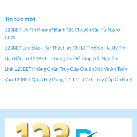
Tin tức mới
123BET Uy Tín Không? Đánh Giá Chuyên Sâu Từ Người
Chơi
123BET Lừa Đảo – Sự Thật Hay Chỉ Là Tin Đồn Hạ Uy Tín
Lịch Bảo Trì 123BET – Thông Tin Để Tăng Trải Nghiệm
Link 123BET Không Chặn Truy Cập Chuẩn Xác Và An Toàn
Vào 123BET Qua Ứng Dụng 1.1.1.1 – Cách Truy Cập Ổn Định