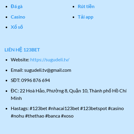
Đá gà
Rút tiền
Casino
Tải app
Xổ số
LIÊN HỆ 123BET
Website:
https://sugudeli.tv/
Email:
sugudeli.tv@gmail.com
SĐT: 0996 876 694
ĐC: 22 Hoà Hảo, Phường 8, Quận 10, Thành phố Hồ Chí
Minh
Hastags: #123bet #nhacai123bet #123betspot #casino
#nohu #thethao #banca #xoso