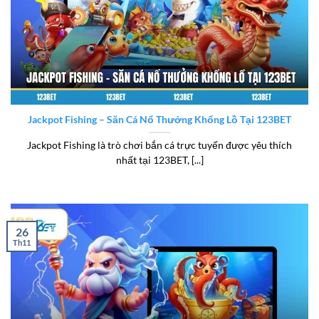
Jackpot Fishing – Săn Cá Nổ Thưởng Khổng Lồ Tại 123BET
Jackpot Fishing là trò chơi bắn cá trực tuyến được yêu thích
nhất tại 123BET, [...]
26
Th11