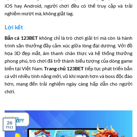
iOS hay Android, người chơi đều có thể truy cập và trải
nghiệm mượt mà, không giật lag.
Lời kết
Bắn cá 123BET
không chỉ là trò chơi giải trí mà còn là hành
trình săn thưởng đầy cảm xúc giữa lòng đại dương. Với đồ
họa 3D đẹp mắt, âm thanh chân thực và hệ thống thưởng
phong phú, trò chơi đã trở thành biểu tượng của dòng game
biển tại Việt Nam.
Trang chủ 123BET
tiếp tục phát triển bắn
cá với nhiều tính năng mới, vũ khí mạnh hơn và boss độc đáo
hơn, mang đến trải nghiệm ngày càng hấp dẫn cho người
chơi.
26
Th11