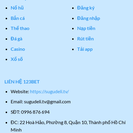
Nổ hũ
Đăng ký
Bắn cá
Đăng nhập
Thể thao
Nạp tiền
Đá gà
Rút tiền
Casino
Tải app
Xổ số
LIÊN HỆ 123BET
Website:
https://sugudeli.tv/
Email:
sugudeli.tv@gmail.com
SĐT: 0996 876 694
ĐC: 22 Hoà Hảo, Phường 8, Quận 10, Thành phố Hồ Chí
Minh