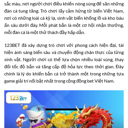
sắc màu, nơi người chơi điều khiển nòng súng để săn những
đàn cá tung tăng. Trò chơi lấy cảm hứng từ biển Việt Nam,
nơi có những loài cá kỳ lạ, sinh vật biển khổng lồ và kho báu
ẩn sâu dưới đáy. Mỗi phát bắn là một cơ hội nhận thưởng,
mỗi đàn cá là một thử thách đầy hấp dẫn.
123BET đã xây dựng trò chơi với phong cách hiện đại, tái
hiện ánh sáng biển sâu và chuyển động chân thực của từng
sinh vật. Người chơi có thể lựa chọn nhiều loại súng, thay
đổi tốc độ bắn và tăng cấp độ hỏa lực theo thời gian. Đây
chính là lý do khiến bắn cá trở thành một trong những tựa
game giải trí nổi bật nhất trong cộng đồng bet Việt Nam.