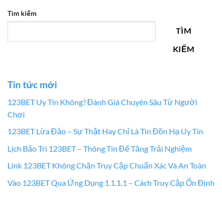
Tìm kiếm
TÌM
KIẾM
Tin tức mới
123BET Uy Tín Không? Đánh Giá Chuyên Sâu Từ Người
Chơi
123BET Lừa Đảo – Sự Thật Hay Chỉ Là Tin Đồn Hạ Uy Tín
Lịch Bảo Trì 123BET – Thông Tin Để Tăng Trải Nghiệm
Link 123BET Không Chặn Truy Cập Chuẩn Xác Và An Toàn
Vào 123BET Qua Ứng Dụng 1.1.1.1 – Cách Truy Cập Ổn Định