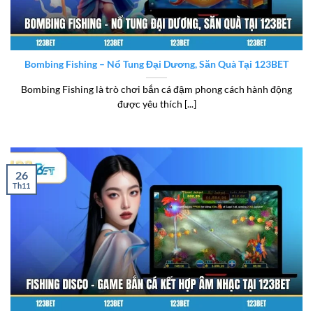
Bombing Fishing – Nổ Tung Đại Dương, Săn Quà Tại 123BET
Bombing Fishing là trò chơi bắn cá đậm phong cách hành động
được yêu thích [...]
26
Th11