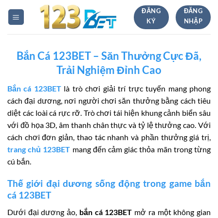
Bỏ
ĐĂNG
ĐĂNG
qua
KÝ
NHẬP
nội
dung
Bắn Cá 123BET – Săn Thưởng Cực Đã,
Trải Nghiệm Đỉnh Cao
Bắn cá 123BET
là trò chơi giải trí trực tuyến mang phong
cách đại dương, nơi người chơi săn thưởng bằng cách tiêu
diệt các loài cá rực rỡ. Trò chơi tái hiện khung cảnh biển sâu
với đồ họa 3D, âm thanh chân thực và tỷ lệ thưởng cao. Với
cách chơi đơn giản, thao tác nhanh và phần thưởng giá trị,
trang chủ 123BET
mang đến cảm giác thỏa mãn trong từng
cú bắn.
Thế giới đại dương sống động trong game bắn
cá 123BET
Dưới đại dương ảo,
bắn cá 123BET
mở ra một không gian