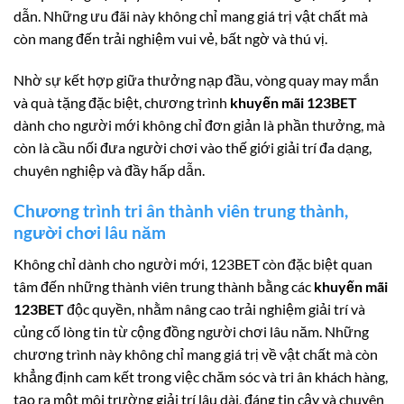
dẫn. Những ưu đãi này không chỉ mang giá trị vật chất mà
còn mang đến trải nghiệm vui vẻ, bất ngờ và thú vị.
Nhờ sự kết hợp giữa thưởng nạp đầu, vòng quay may mắn
và quà tặng đặc biệt, chương trình
khuyến mãi 123BET
dành cho người mới không chỉ đơn giản là phần thưởng, mà
còn là cầu nối đưa người chơi vào thế giới giải trí đa dạng,
chuyên nghiệp và đầy hấp dẫn.
Chương trình tri ân thành viên trung thành,
người chơi lâu năm
Không chỉ dành cho người mới, 123BET còn đặc biệt quan
tâm đến những thành viên trung thành bằng các
khuyến mãi
123BET
độc quyền, nhằm nâng cao trải nghiệm giải trí và
củng cố lòng tin từ cộng đồng người chơi lâu năm. Những
chương trình này không chỉ mang giá trị về vật chất mà còn
khẳng định cam kết trong việc chăm sóc và tri ân khách hàng,
tạo ra một môi trường giải trí lâu dài, đáng tin cậy và chuyên