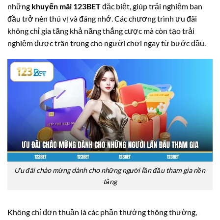
những
khuyến mãi 123BET
đặc biệt, giúp trải nghiệm ban
đầu trở nên thú vị và đáng nhớ. Các chương trình ưu đãi
không chỉ gia tăng khả năng thắng cược mà còn tạo trải
nghiệm được trân trọng cho người chơi ngay từ bước đầu.
Ưu đãi chào mừng dành cho những người lần đầu tham gia nền
tảng
Không chỉ đơn thuần là các phần thưởng thông thường,