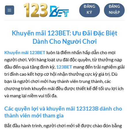
Bỏ
ĐĂNG
ĐĂNG
qua
KÝ
NHẬP
nội
dung
Khuyến mãi 123BET: Ưu Đãi Đặc Biệt
Dành Cho Người Chơi
Khuyến mãi 123BET
luôn là điểm nhấn hấp dẫn cho mọi
người chơi. Với hàng loạt ưu đãi độc quyền, từ thưởng nạp
đầu đến quà tặng định kỳ,
123BET
mang đến trải nghiệm giải
trí đỉnh cao kết hợp cơ hội nhận thưởng cực kỳ giá trị. Dù
bạn là người chơi mới hay thành viên trung thành, các
chương trình khuyến mãi đều được thiết kế để tối ưu lợi ích
và mang lại niềm vui tối đa.
Các quyền lợi và khuyến mãi 123123B dành cho
thành viên mới tham gia
Bắt đầu hành trình, người chơi mới sẽ được chào đón bằng