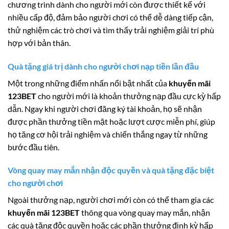
chương trình dành cho người mới còn được thiết kế với
nhiều cấp độ, đảm bảo người chơi có thể dễ dàng tiếp cận,
thử nghiệm các trò chơi và tìm thấy trải nghiệm giải trí phù
hợp với bản thân.
Quà tặng giá trị dành cho người chơi nạp tiền lần đầu
Một trong những điểm nhấn nổi bật nhất của
khuyến mãi
123BET
cho người mới là khoản thưởng nạp đầu cực kỳ hấp
dẫn. Ngay khi người chơi đăng ký tài khoản, họ sẽ nhận
được phần thưởng tiền mặt hoặc lượt cược miễn phí, giúp
họ tăng cơ hội trải nghiệm và chiến thắng ngay từ những
bước đầu tiên.
Vòng quay may mắn nhận độc quyền và quà tặng đặc biệt
cho người chơi
Ngoài thưởng nạp, người chơi mới còn có thể tham gia các
khuyến mãi 123BET
thông qua vòng quay may mắn, nhận
các quà tặng độc quyền hoặc các phần thưởng định kỳ hấp