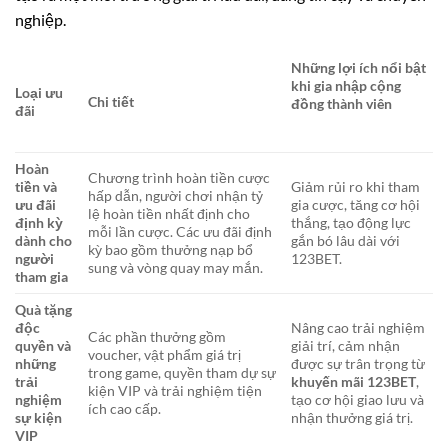
nghiệp.
Những lợi ích nổi bật
khi gia nhập cộng
Loại ưu
Chi tiết
đồng thành viên
đãi
Hoàn
Chương trình hoàn tiền cược
tiền và
Giảm rủi ro khi tham
hấp dẫn, người chơi nhận tỷ
ưu đãi
gia cược, tăng cơ hội
lệ hoàn tiền nhất định cho
định kỳ
thắng, tạo động lực
mỗi lần cược. Các ưu đãi định
dành cho
gắn bó lâu dài với
kỳ bao gồm thưởng nạp bổ
người
123BET.
sung và vòng quay may mắn.
tham gia
Quà tặng
độc
Nâng cao trải nghiệm
Các phần thưởng gồm
quyền và
giải trí, cảm nhận
voucher, vật phẩm giá trị
những
được sự trân trọng từ
trong game, quyền tham dự sự
trải
khuyến mãi 123BET
,
kiện VIP và trải nghiệm tiện
nghiệm
tạo cơ hội giao lưu và
ích cao cấp.
sự kiện
nhận thưởng giá trị.
VIP