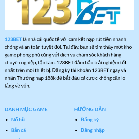
123BET
là nhà cái quốc tế với cam kết nạp rút tiền nhanh
chóng và an toàn tuyệt đối. Tại đây, bạn sẽ tìm thấy một kho
game phong phú cùng với dịch vụ chăm sóc khách hàng
chuyên nghiệp, tận tâm. 123BET đảm bảo trải nghiệm tốt
nhất trên mọi thiết bị. Đăng ký tài khoản 123BET ngay và
nhận Thưởng nạp 188k để bắt đầu cá cược không cần lo
lắng về vốn.
DANH MỤC GAME
HƯỚNG DẪN
Nổ hũ
Đăng ký
Bắn cá
Đăng nhập