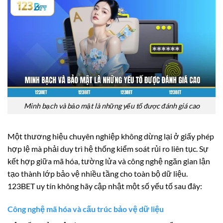
Minh bạch và bảo mật là những yếu tố được đánh giá cao
Một thương hiệu chuyên nghiệp không dừng lại ở giấy phép
hợp lệ mà phải duy trì hệ thống kiểm soát rủi ro liên tục. Sự
kết hợp giữa mã hóa, tường lửa và công nghệ ngăn gian lận
tạo thành lớp bảo vệ nhiều tầng cho toàn bộ dữ liệu.
123BET uy tín không hãy cập nhật một số yếu tố sau đây:
Công nghệ mã hóa và cấu trúc bảo vệ dữ liệu