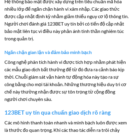
Hệ thống bảo mật được xây dựng trên tiêu chuẩn mã hóa
nhiều lớp để ngăn chặn hành vi xâm nhập. Các giao thức
được cập nhật định kỳ nhằm giảm thiểu nguy cơ lộ thông tin.
Người chơi đánh giá 123BET uy tín bởi có tiến độ cập nhật
bảo mật liên tục vì điều này phản ánh tinh thần nghiêm túc
trong quản trị.
Ngăn chặn gian lận và đảm bảo minh bạch
Công nghệ phân tích hành vi được tích hợp nhằm phát hiện
các mẫu giao dịch bất thường để từ đó đưa ra cảnh báo kịp
thời. Chuỗi giám sát vận hành tự động hóa này tạo ra sự
công bằng cho mọi tài khoản. Những thương hiệu duy trì cơ
chế này thường nhận được sự tôn trọng từ cộng đồng
người chơi chuyên sâu.
123BET uy tín qua chuẩn giao dịch rõ ràng
Các mô hình thanh toán nhanh và minh bạch luôn được xem
là thước đo quan trọng. Khi các thao tác diễn ra trôi chảy