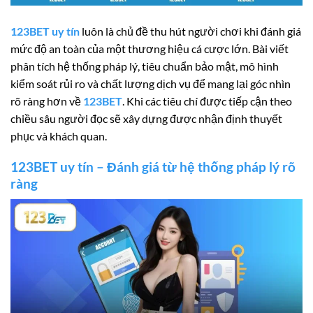
123BET uy tín
luôn là chủ đề thu hút người chơi khi đánh giá
mức độ an toàn của một thương hiệu cá cược lớn. Bài viết
phân tích hệ thống pháp lý, tiêu chuẩn bảo mật, mô hình
kiểm soát rủi ro và chất lượng dịch vụ để mang lại góc nhìn
rõ ràng hơn về
123BET
. Khi các tiêu chí được tiếp cận theo
chiều sâu người đọc sẽ xây dựng được nhận định thuyết
phục và khách quan.
123BET uy tín – Đánh giá từ hệ thống pháp lý rõ
ràng