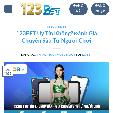
Bỏ
ĐĂNG
ĐĂNG
qua
KÝ
NHẬP
nội
dung
TIN TỨC 123BET
123BET Uy Tín Không? Đánh Giá
Chuyên Sâu Từ Người Chơi
ĐĂNG VÀO
THÁNG MƯỜI MỘT 26, 2025
BỞI
123BET
26
Th11