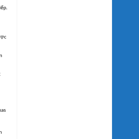
iếp.
ược
n
g
xas
n