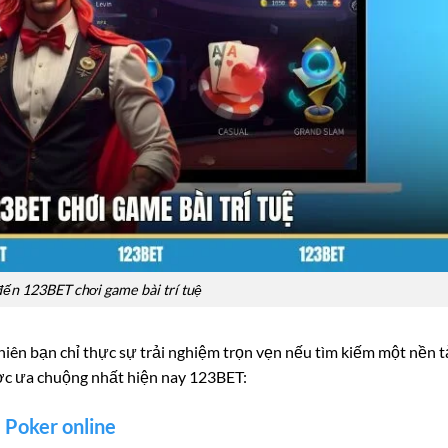
đến 123BET chơi game bài trí tuệ
iên bạn chỉ thực sự trải nghiệm trọn vẹn nếu tìm kiếm một nền 
được ưa chuộng nhất hiện nay 123BET:
 Poker online