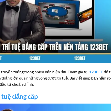
 truyền thống trong phiên bản hiện đại. Tham gia tại
123BET
để t
 thắng lớn qua những vòng cược trí tuệ. Bài viết giúp bạn nắm rõ
 đầu tư chuẩn chỉnh.
í tuệ đẳng cấp