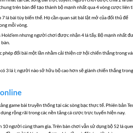
i chung trên bàn để tạo thành bộ mạnh nhất qua 4 vòng cược liên t
7 lá bài tùy biến thể. Họ cần quan sát bài lật mở của đối thủ để
rong mỗi vòng.
s Hold’em nhưng người chơi được nhận 4 lá tẩy. Bộ mạnh nhất đ
 bàn.
 phép đổi bài một lần nhằm cải thiện cơ hội chiến thắng trong vá
 có 3 lá i; người nào sở hữu bộ cao hơn sẽ giành chiến thắng tron
 online
ảng game bài truyền thống tại các sòng bạc thực tế. Phiên bản Te
dụng rộng rãi trong các nền tảng cá cược trực tuyến hiện nay.
 10 người cùng tham gia. Trên bàn chơi vẫn sử dụng bộ 52 lá que