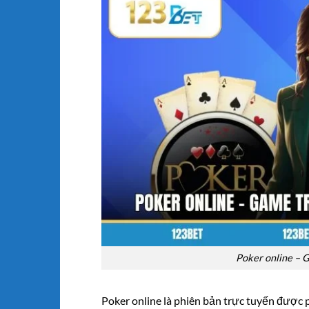
Poker online – G
Poker online là phiên bản trực tuyến được p