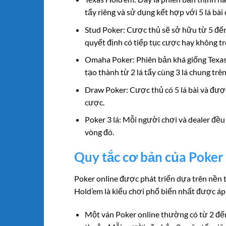
tẩy riêng và sử dụng kết hợp với 5 lá bà
Stud Poker: Cược thủ sẽ sở hữu từ 5 đến 
quyết định có tiếp tục cược hay không t
Omaha Poker: Phiên bản khá giống Texa
tạo thành từ 2 lá tẩy cùng 3 lá chung trên
Draw Poker: Cược thủ có 5 lá bài và được
cược.
Poker 3 lá: Mỗi người chơi và dealer đều
vòng đó.
Quy tắc cơ bản của Poker
Poker online được phát triển dựa trên nền t
Hold’em là kiểu chơi phổ biến nhất được áp 
Một ván Poker online thường có từ 2 đến