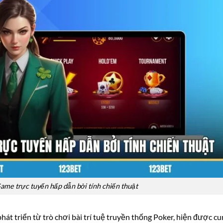
ame trực tuyến hấp dẫn bởi tính chiến thuật
hát triển từ trò chơi bài trí tuệ truyền thống Poker, hiện được c