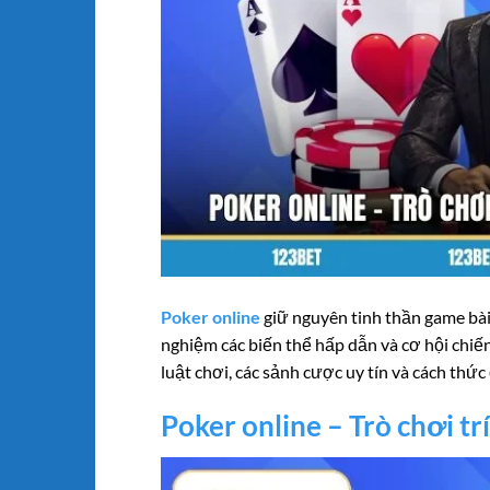
Poker online
giữ nguyên tinh thần game bài
nghiệm các biến thể hấp dẫn và cơ hội chiến
luật chơi, các sảnh cược uy tín và cách thức
Poker online – Trò chơi tr