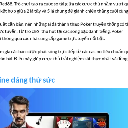
Red88. Trò chơi tạo ra cuộc so tài giữa các cược thủ nhằm vượt q
t hợp giữa 2 lá tẩy và 5 lá chung để giành chiến thắng cuối cùng
luật căn bản, nên những ai đã thành thạo Poker truyền thống có t
 tuyến. Từ trò chơi thu hút tại các sòng bạc danh tiếng, Poker
i thông qua các nhà cung cấp game trực tuyến nổi bật.
gia các bàn cược phát sóng trực tiếp từ các casino tiêu chuẩn q
ván bài. Điều này giúp cược thủ trải nghiệm sát thực nhất và đồng
ine đáng thử sức