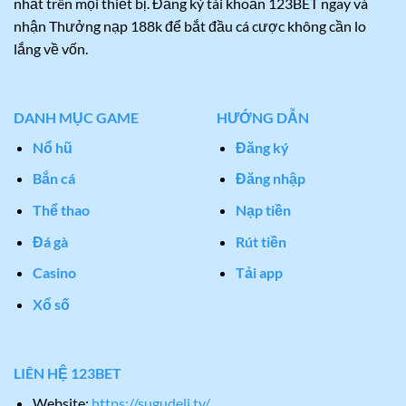
nhất trên mọi thiết bị. Đăng ký tài khoản 123BET ngay và
nhận Thưởng nạp 188k để bắt đầu cá cược không cần lo
lắng về vốn.
DANH MỤC GAME
HƯỚNG DẪN
Nổ hũ
Đăng ký
Bắn cá
Đăng nhập
Thể thao
Nạp tiền
Đá gà
Rút tiền
Casino
Tải app
Xổ số
LIÊN HỆ 123BET
Website:
https://sugudeli.tv/