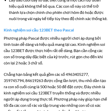
hiệu quả không thể bỏ qua. Các con số này có thể trở
thành lựa chọn chính cho phiên chơi hôm đó hoặc được
nuôi trong vài ngày kế tiếp tùy theo độ chính xác thống kê.
Kinh nghiệm soi cầu 123BET theo Pascal
Phương pháp Pascal được nhiều người chơi áp dụng bởi
tính toán dễ dàng và hiệu quả mang lại cao. Kinh nghiệm soi
cầu 123BET được thực hiện rất dễ dàng. Bạn cần cộng các
con số trong dãy đặc biệt của kỳ trước, rút gọn cho đến khi
còn lại 2 hoặc 3 chữ số.
Chẳng hạn bảng kết quả gồm các số 4963405277,
359745794, 84619263 được cộng lần lượt, thu nhỏ dần tạo
ra con số cuối cùng là 500 hoặc 50 để đặt cược. Đây chính là
kinh nghiệm soi cầu 123BET truyền thống và được nhiều
người áp dụng trong thực tế. Phương pháp này giúp hạn chế
tối đa các con số rác và tập trung vào những con số có xác