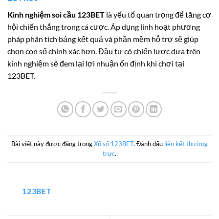
Kinh nghiệm soi cầu 123BET
là yếu tố quan trọng để tăng cơ
hội chiến thắng trong cá cược. Áp dụng linh hoạt phương
pháp phân tích bảng kết quả và phần mềm hỗ trợ sẽ giúp
chọn con số chính xác hơn. Đầu tư có chiến lược dựa trên
kinh nghiệm sẽ đem lại lợi nhuận ổn định khi chơi tại
123BET.
Bài viết này được đăng trong
Xổ số 123BET
. Đánh dấu
liên kết thường
trực
.
123BET