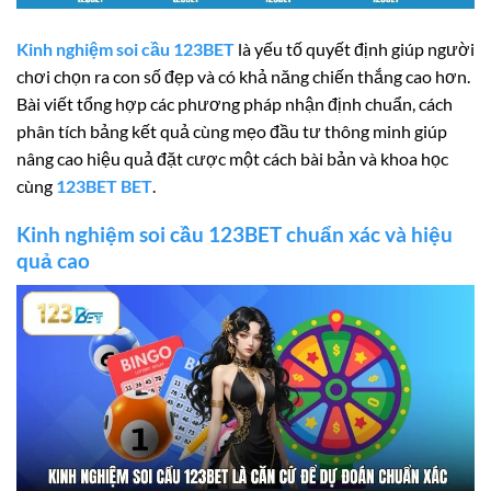
Kinh nghiệm soi cầu 123BET
là yếu tố quyết định giúp người
chơi chọn ra con số đẹp và có khả năng chiến thắng cao hơn.
Bài viết tổng hợp các phương pháp nhận định chuẩn, cách
phân tích bảng kết quả cùng mẹo đầu tư thông minh giúp
nâng cao hiệu quả đặt cược một cách bài bản và khoa học
cùng
123BET BET
.
Kinh nghiệm soi cầu 123BET chuẩn xác và hiệu
quả cao