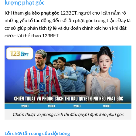
lượng phạt góc
Khi tham gia
kèo phạt góc
123BET, người chơi cần nắm rõ
những yếu tố tác động đến số lần phạt góc trong trận. Đây là
cơ sở giúp phân tích tỷ lệ và dự đoán chính xác hơn khi đặt
cược tại thể thao 123BET.
Chiến thuật và phong cách thi đấu quyết định kèo phạt góc
Lối chơi tấn công của đội bóng