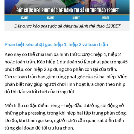
Đặt cược kèo phạt góc dễ dàng tại sảnh thể thao 123BET
Phân biệt kèo phạt góc hiệp 1, hiệp 2 và toàn trận
Kèo này có thể chia làm ba hình thức: cược hiệp 1, hiệp 2
hoặc toàn trận. Kèo hiệp 1 dự đoán số lần phạt góc trong 45
phút đầu, còn hiệp 2 áp dụng cho phần còn lại của trận.
Cược toàn trận bao gồm tổng phạt góc của cả hai hiệp. Việc
phân biệt này giúp người chơi linh hoạt lựa chọn theo nhịp
độ thi đấu và lối chơi của từng đội.
Mỗi hiệp có đặc điểm riêng – hiệp đầu thường sôi động với
những pha pressing, trong khi hiệp hai tập trung phản công.
Do đó, khi tham gia kèo, người chơi cần quan sát diễn biến
từng giai đoạn để tối ưu lựa chọn.