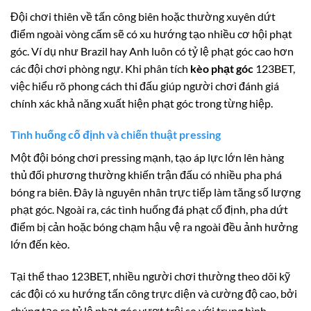
Đội chơi thiên về tấn công biên hoặc thường xuyên dứt
điểm ngoài vòng cấm sẽ có xu hướng tạo nhiều cơ hội phạt
góc. Ví dụ như Brazil hay Anh luôn có tỷ lệ phạt góc cao hơn
các đội chơi phòng ngự. Khi phân tích
kèo phạt góc
123BET,
việc hiểu rõ phong cách thi đấu giúp người chơi đánh giá
chính xác khả năng xuất hiện phạt góc trong từng hiệp.
Tình huống cố định và chiến thuật pressing
Một đội bóng chơi pressing mạnh, tạo áp lực lớn lên hàng
thủ đối phương thường khiến trận đấu có nhiều pha phá
bóng ra biên. Đây là nguyên nhân trực tiếp làm tăng số lượng
phạt góc. Ngoài ra, các tình huống đá phạt cố định, pha dứt
điểm bị cản hoặc bóng chạm hậu vệ ra ngoài đều ảnh hưởng
lớn đến kèo.
Tại thể thao 123BET, nhiều người chơi thường theo dõi kỹ
các đội có xu hướng tấn công trực diện và cường độ cao, bởi
chúng tạo ra tỷ lệ phạt góc vượt trội so với trung bình.