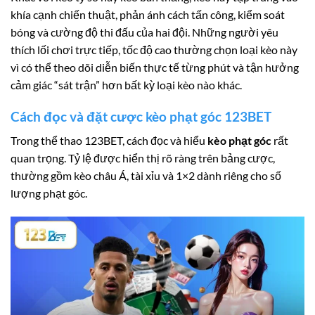
khía cạnh chiến thuật, phản ánh cách tấn công, kiểm soát
bóng và cường độ thi đấu của hai đội. Những người yêu
thích lối chơi trực tiếp, tốc độ cao thường chọn loại kèo này
vì có thể theo dõi diễn biến thực tế từng phút và tận hưởng
cảm giác “sát trận” hơn bất kỳ loại kèo nào khác.
Cách đọc và đặt cược kèo phạt góc 123BET
Trong thể thao 123BET, cách đọc và hiểu
kèo phạt góc
rất
quan trọng. Tỷ lệ được hiển thị rõ ràng trên bảng cược,
thường gồm kèo châu Á, tài xỉu và 1×2 dành riêng cho số
lượng phạt góc.