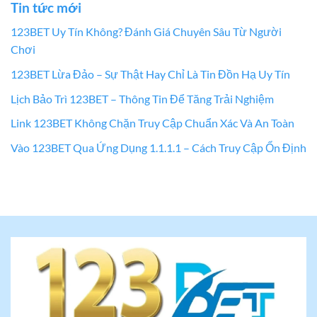
Tin tức mới
123BET Uy Tín Không? Đánh Giá Chuyên Sâu Từ Người
Chơi
123BET Lừa Đảo – Sự Thật Hay Chỉ Là Tin Đồn Hạ Uy Tín
Lịch Bảo Trì 123BET – Thông Tin Để Tăng Trải Nghiệm
Link 123BET Không Chặn Truy Cập Chuẩn Xác Và An Toàn
Vào 123BET Qua Ứng Dụng 1.1.1.1 – Cách Truy Cập Ổn Định