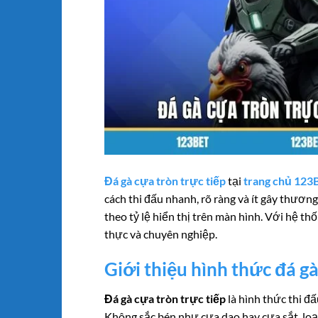
Đá gà cựa tròn trực tiếp
tại
trang chủ 123
cách thi đấu nhanh, rõ ràng và ít gây thương
theo tỷ lệ hiển thị trên màn hình. Với hệ th
thực và chuyên nghiệp.
Giới thiệu hình thức đá g
Đá gà cựa tròn trực tiếp
là hình thức thi đ
Không sắc bén như cựa dao hay cựa sắt, loại