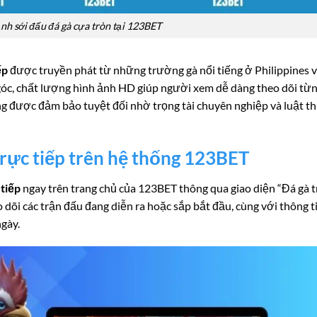
nh sới đấu đá gà cựa tròn tại 123BET
ếp
được truyền phát từ những trường gà nổi tiếng ở Philippines 
óc, chất lượng hình ảnh HD giúp người xem dễ dàng theo dõi từ
ng được đảm bảo tuyệt đối nhờ trọng tài chuyên nghiệp và luật th
rực tiếp trên hệ thống 123BET
 tiếp
ngay trên trang chủ của 123BET thông qua giao diện “Đá gà 
eo dõi các trận đấu đang diễn ra hoặc sắp bắt đầu, cùng với thông t
ngày.