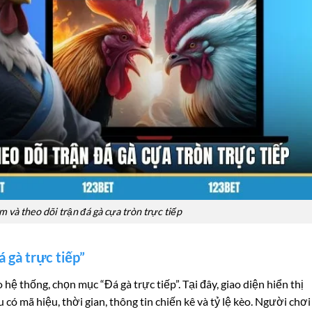
và theo dõi trận đá gà cựa tròn trực tiếp
 gà trực tiếp”
 hệ thống, chọn mục “Đá gà trực tiếp”. Tại đây, giao diện hiển thị
 có mã hiệu, thời gian, thông tin chiến kê và tỷ lệ kèo. Người chơi