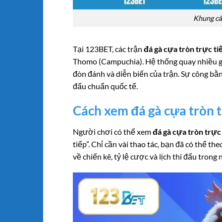
Khung cả
Tại 123BET, các trận
đá gà cựa tròn trực ti
Thomo (Campuchia). Hệ thống quay nhiều g
đòn đánh và diễn biến của trận. Sự công bằ
đấu chuẩn quốc tế.
Cách xem đá gà cựa tròn t
Người chơi có thể xem
đá gà cựa tròn trực
tiếp”. Chỉ cần vài thao tác, bạn đã có thể th
về chiến kê, tỷ lệ cược và lịch thi đấu trong 