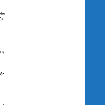
 phù
của
ong
rận