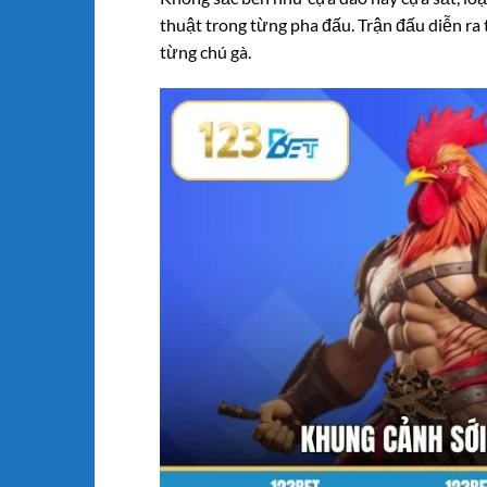
thuật trong từng pha đấu. Trận đấu diễn ra t
từng chú gà.