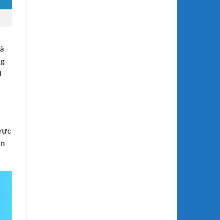
và
ng
i
trực
in