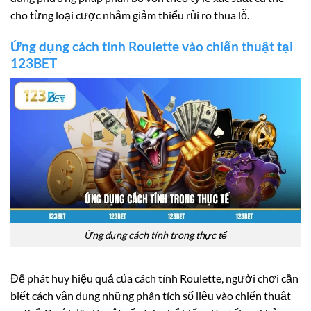
cho từng loại cược nhằm giảm thiểu rủi ro thua lỗ.
Ứng dụng cách tính Roulette vào chiến thuật tại
123BET
Ứng dụng cách tính trong thực tế
Để phát huy hiệu quả của cách tính Roulette, người chơi cần
biết cách vận dụng những phân tích số liệu vào chiến thuật