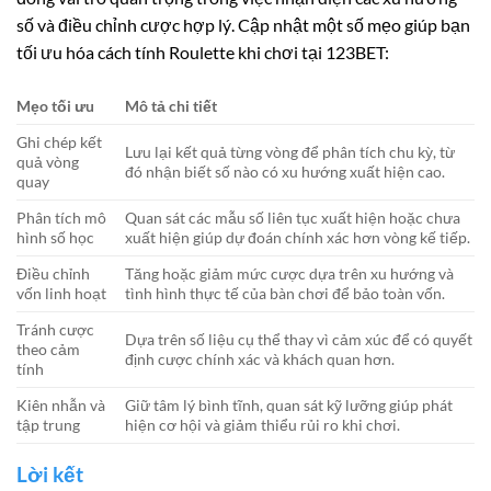
số và điều chỉnh cược hợp lý. Cập nhật một số mẹo giúp bạn
tối ưu hóa cách tính Roulette khi chơi tại 123BET:
Mẹo tối ưu
Mô tả chi tiết
Ghi chép kết
Lưu lại kết quả từng vòng để phân tích chu kỳ, từ
quả vòng
đó nhận biết số nào có xu hướng xuất hiện cao.
quay
Phân tích mô
Quan sát các mẫu số liên tục xuất hiện hoặc chưa
hình số học
xuất hiện giúp dự đoán chính xác hơn vòng kế tiếp.
Điều chỉnh
Tăng hoặc giảm mức cược dựa trên xu hướng và
vốn linh hoạt
tình hình thực tế của bàn chơi để bảo toàn vốn.
Tránh cược
Dựa trên số liệu cụ thể thay vì cảm xúc để có quyết
theo cảm
định cược chính xác và khách quan hơn.
tính
Kiên nhẫn và
Giữ tâm lý bình tĩnh, quan sát kỹ lưỡng giúp phát
tập trung
hiện cơ hội và giảm thiểu rủi ro khi chơi.
Lời kết