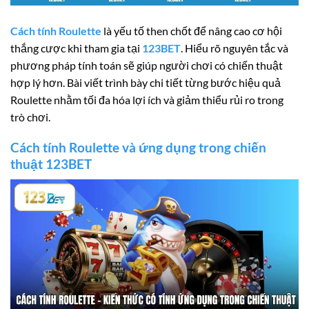
Cách tính Roulette
là yếu tố then chốt để nâng cao cơ hội
thắng cược khi tham gia tại
123BET
. Hiểu rõ nguyên tắc và
phương pháp tính toán sẽ giúp người chơi có chiến thuật
hợp lý hơn. Bài viết trình bày chi tiết từng bước hiệu quả
Roulette nhằm tối đa hóa lợi ích và giảm thiểu rủi ro trong
trò chơi.
Cách tính Roulette và ứng dụng trong chiến
thuật 123BET